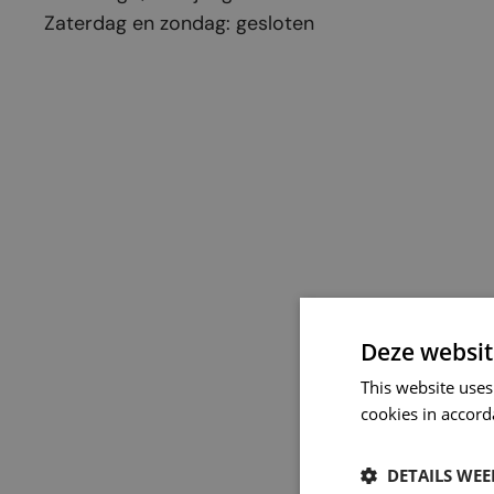
Zaterdag en zondag: gesloten
Deze websit
This website uses
cookies in accord
DETAILS WE