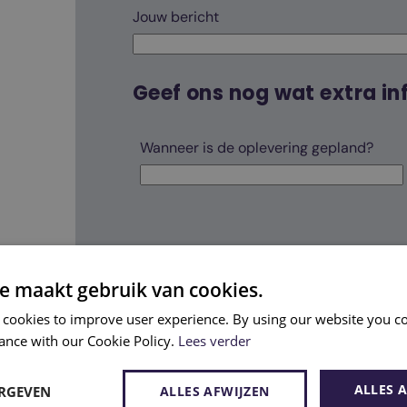
Jouw bericht
Geef ons nog wat extra inf
Wanneer is de oplevering gepland?
Hoe kunnen we je het beste verd
e maakt gebruik van cookies.
Contacteer me via e-mail
 cookies to improve user experience. By using our website you co
Contacteer me via telefoon
ance with our Cookie Policy.
Lees verder
Vrijblijvend bezoek ter plaatse
ALLES 
ERGEVEN
ALLES AFWIJZEN
Vrijblijvend bezoek aan een Concept