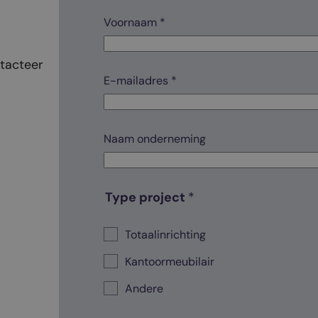
w
Voornaam *
e
V
o
ntacteer
o
E-mailadres *
r
n
a
a
m
Naam onderneming
J
o
u
w
Type project
*
Totaalinrichting
Kantoormeubilair
Andere