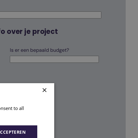
o over je project
Is er een bepaald budget?
erhelpen?
×
nsent to all
ACCEPTEREN
 Place