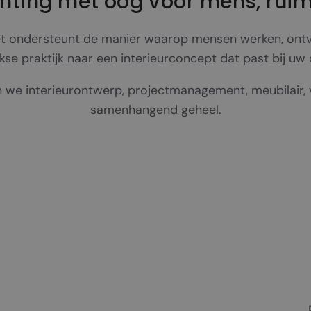
chting met oog voor mens, rui
Het ondersteunt de manier waarop mensen werken, ont
jkse praktijk naar een interieurconcept dat past bij uw
we interieurontwerp, projectmanagement, meubilair, ve
samenhangend geheel.