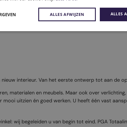
ALLES 
ERGEVEN
ALLES AFWIJZEN
n nieuw interieur. Van het eerste ontwerp tot aan de op
en, materialen en meubels. Maar ook over verlichting, g
er mooi uitzien én goed werken. U heeft één vast aa
inkel: wij begeleiden u van begin tot eind. PGA Totaalin