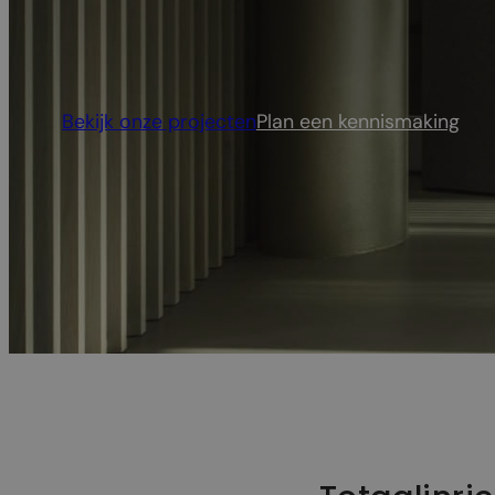
Van ontwerp tot oplevering begeleiden we uw 
Eén partner, één visie, één resultaat.
Bekijk onze projecten
Plan een kennismaking