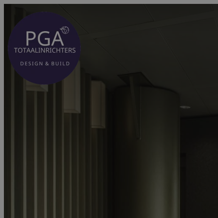
Spring
naar
inhoud
Spaces designed
your identity