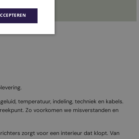
ACCEPTEREN
levering.
eluid, temperatuur, indeling, techniek en kabels.
nspreekpunt. Zo voorkomen we misverstanden en
richters zorgt voor een interieur dat klopt. Van