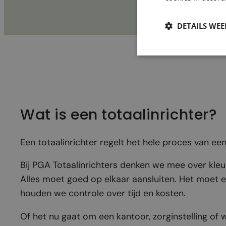
DETAILS WE
Wat is een totaalinrichter?
Een totaalinrichter regelt het hele proces van ee
Bij PGA Totaalinrichters denken we mee over kleur
Alles moet goed op elkaar aansluiten. Het moet 
houden we controle over tijd en kosten.
Of het nu gaat om een kantoor, zorginstelling of w