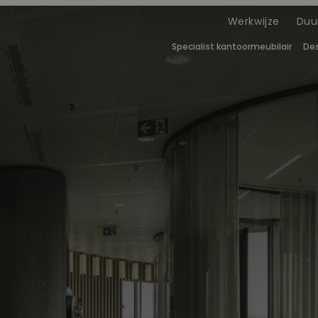
Werkwijze
Duu
Specialist kantoor­meubilair
Des
 around