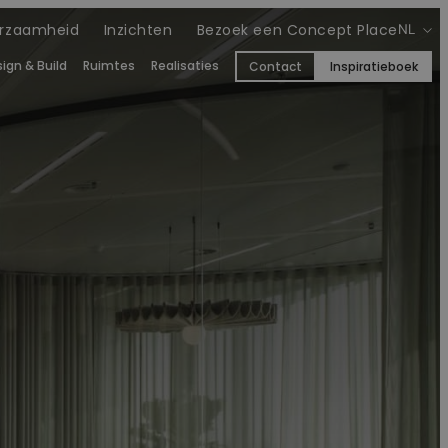
rzaamheid
Inzichten
Bezoek een Concept Place
NL
ign & Build
Ruimtes
Realisaties
Contact
Inspiratieboek