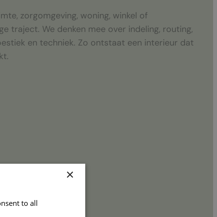
mte, zorgomgeving, woning, winkel of
ge traject. We denken mee over indeling, routing,
koestiek en techniek. Zo ontstaat een interieur dat
kt.
×
nsent to all