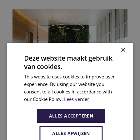
×
Deze website maakt gebruik
van cookies.
This website uses cookies to improve user
experience. By using our website you
consent to all cookies in accordance with
Staat jouw vraag er niet
our Cookie Policy.
Lees verder
tussen?
ALLES ACCEPTEREN
Geen antwoord gevonden?
ALLES AFWIJZEN