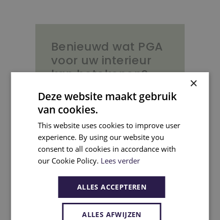
Benieuwd wat PGA
voor uw interieur
kan betekenen?
×
Deze website maakt gebruik
Neem contact op voor een
van cookies.
vrijblijvend gesprek. We
bespreken graag uw ruimte,
This website uses cookies to improve user
experience. By using our website you
wensen en mogelijkheden.
consent to all cookies in accordance with
our Cookie Policy.
Lees verder
Contacteer ons
ALLES ACCEPTEREN
ALLES AFWIJZEN