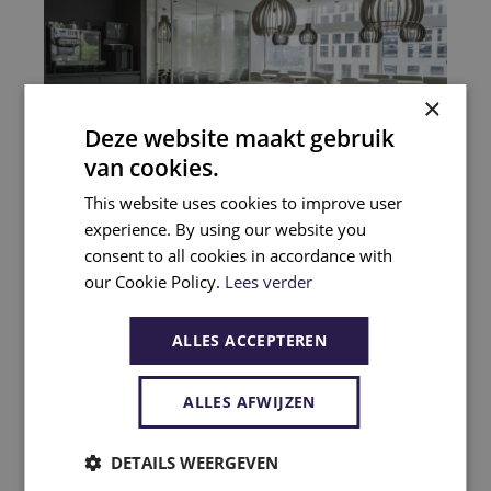
×
Deze website maakt gebruik
van cookies.
This website uses cookies to improve user
experience. By using our website you
consent to all cookies in accordance with
our Cookie Policy.
Lees verder
Slimme keuzes voor duurzame luxe
Luxe gaat voor ons hand in hand met
ALLES ACCEPTEREN
duurzaamheid
. Jouw luxe kantoormeubelen
worden zorgvuldig geselecteerd met oog op
ALLES AFWIJZEN
een lange levensduur, circulaire materialen
DETAILS WEERGEVEN
en we werken samen met leveranciers die