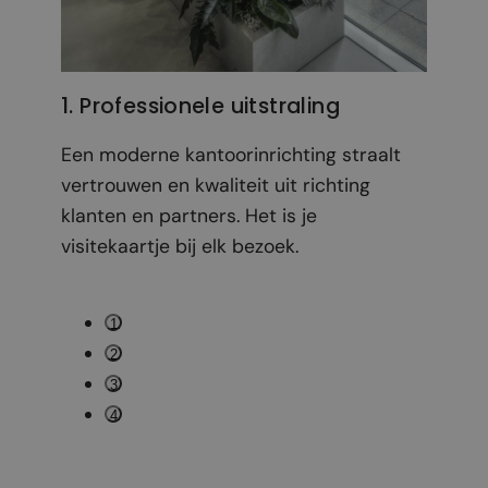
1. Professionele uitstraling
2. 
Een moderne kantoorinrichting straalt
Een
vertrouwen en kwaliteit uit richting
wer
klanten en partners. Het is je
tev
visitekaartje bij elk bezoek.
1
2
3
4