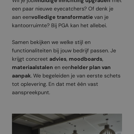
Wil je jouw
huidige inrichting upgraden
met
een paar nieuwe eyecatchers? Of denk je
aan een
volledige transformatie
van je
kantoorruimte? Bij PGA kan het allebei.
Samen bekijken we welke stijl en
functionaliteiten bij jouw bedrijf passen. Je
krijgt concreet
advies
,
moodboards
,
materiaalstalen
en een
helder plan van
aanpak
. We begeleiden je van eerste schets
tot oplevering. En dat met één vast
aanspreekpunt.