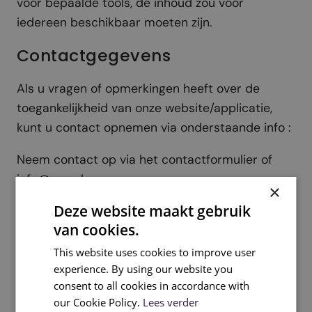
voor bepaalde tools, de inhoud zou voor
iedereen beschikbaar moeten zijn.
Contactgegevens
Als u vragen of opmerkingen heeft over de
toegankelijkheid van onze website/applicatie,
kunt u contact opnemen via onderstaande info :
Neem contact op via het contactformulier of
info@pga.nl
×
Deze website maakt gebruik
Deze verklaring is op 28/10/2025 opgesteld.
van cookies.
De laatste herziening van de verklaring vond
This website uses cookies to improve user
plaats op 28/10/2025.
experience. By using our website you
consent to all cookies in accordance with
our Cookie Policy.
Lees verder