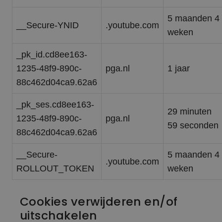
5 maanden 4
__Secure-YNID
.youtube.com
weken
_pk_id.cd8ee163-
1235-48f9-890c-
pga.nl
1 jaar
88c462d04ca9.62a6
_pk_ses.cd8ee163-
29 minuten
1235-48f9-890c-
pga.nl
59 seconden
88c462d04ca9.62a6
__Secure-
5 maanden 4
.youtube.com
ROLLOUT_TOKEN
weken
Cookies verwijderen en/of
uitschakelen