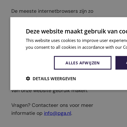
De meeste internetbrowsers zijn zo
ingesteld dat ze cookies automatisch
accepteren. Via de browserinstellingen op
Deze website maakt gebruik van co
uw computer kan u echter reeds geplaatste
This website uses cookies to improve user experien
cookies verwijderen en het plaatsen van
you consent to all cookies in accordance with our C
nieuwe cookies weigeren. De wijze waarop
verschilt per browser. Raadpleeg indien
ALLES AFWIJZEN
nodig de help functie van uw browser. Let
op: als u deze cookies verwijdert of weigert,
DETAILS WEERGEVEN
kunt u mogelijks niet van alle mogelijkheden
van onze website gebruik maken.
Vragen? Contacteer ons voor meer
informatie op
info@pga.nl
.