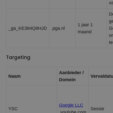
va
D
g
1 jaar 1
_ga_KE384Q8HJD
.pga.nl
G
maand
o
t
Targeting
Aanbieder /
Naam
Vervaldat
Domein
Google LLC
YSC
Sessie
.youtube.com