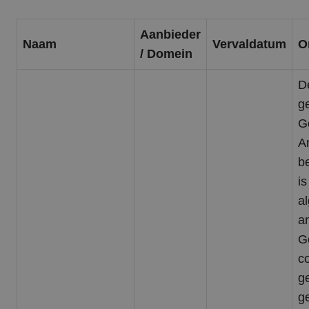
Aanbieder
Naam
Vervaldatum
O
/ Domein
D
g
G
An
b
i
a
a
G
c
g
ge