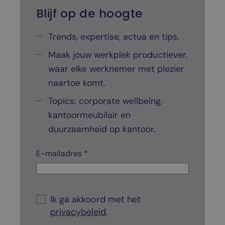
n
Blijf op de hoogte
r
i
Trends, expertise, actua en tips.
c
Maak jouw werkplek productiever,
h
waar elke werknemer met plezier
t
naartoe komt.
i
n
Topics: corporate wellbeing,
g
kantoormeubilair en
g
duurzaamheid op kantoor.
e
m
C
E-mailadres *
i
h
e
d
c
d
k
C
b
e
h
Ik ga akkoord met het
o
e
l
privacybeleid
.
x
c
*
d