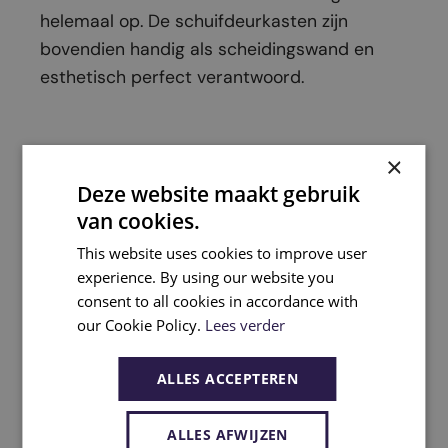
helemaal op. De schuifdeurkasten zijn
bovendien handig als scheidingswand en
esthetisch perfect verantwoord.
×
Deze website maakt gebruik
van cookies.
This website uses cookies to improve user
experience. By using our website you
consent to all cookies in accordance with
our Cookie Policy.
Lees verder
5. Gezellig en esthetisch
ALLES ACCEPTEREN
Slechte akoestiek is een technisch probleem,
dat een directe invloed heeft op de
ALLES AFWIJZEN
productiviteit van uw werknemers en de