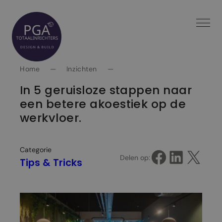
Spring
naar
inhoud
Home
—
Inzichten
—
In 5 geruisloze stappen naar
een betere akoestiek op de
werkvloer.
Categorie
Delen op Facebook
Delen op LinkedIn
Delen op X
Delen op:
Tips & Tricks