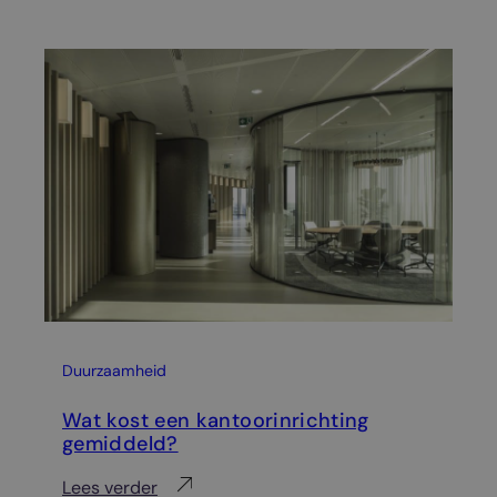
Duurzaamheid
Tip
Wat kost een kantoorinrichting
Ho
gemiddeld?
St
ka
:
Lees verder