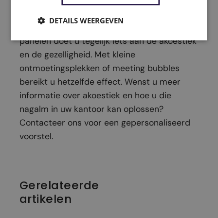
werksfeer op kantoor. Met een selectie van
DETAILS WEERGEVEN
planten, decoratie en geluidsabsorberende
panelen doet u tegelijk iets aan de akoestiek
en de gezelligheid. Met kleine
ontmoetingsplekken of meeting bubbles
bereikt u hetzelfde effect. Wenst u meer
informatie over akoestiek en hoe u die
nagalm in uw kantoor kan oplossen?
Contacteer ons voor een gepersonaliseerd
voorstel.
Gerelateerde
artikelen