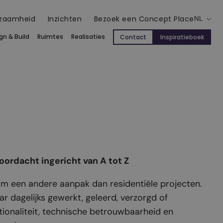
zaamheid
Inzichten
Bezoek een Concept Place
NL
gn & Build
Ruimtes
Realisaties
Contact
Inspiratieboek
ordacht ingericht van A tot Z
 om een andere aanpak dan residentiële projecten.
 dagelijks gewerkt, geleerd, verzorgd of
ionaliteit, technische betrouwbaarheid en