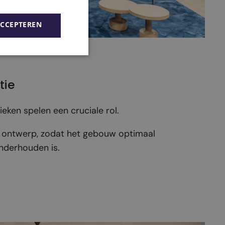
ACCEPTEREN
tie
nieken spelen een cruciale rol.
t ontwerp, zodat het gebouw optimaal
nderhouden is.