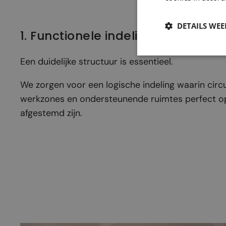
DETAILS WE
1. Functionele indeling
Een duidelijke structuur is essentieel.
We zorgen voor een logische indeling waarin circu
werkzones en ondersteunende ruimtes perfect op
afgestemd zijn.