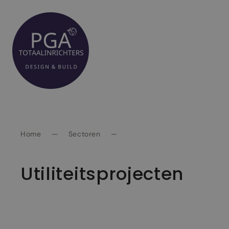
Spring
naar
inhoud
Home
—
Sectoren
—
Utiliteitsprojecten