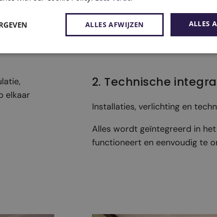
ALLES 
ERGEVEN
ALLES AFWIJZEN
2. Technische integra
latie,
 elkaar
Installaties, verlichting en tech
Alles wordt geïntegreerd in he
functioneert en eenvoudig te o