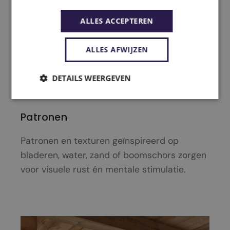
ALLES ACCEPTEREN
ALLES AFWIJZEN
DETAILS WEERGEVEN
Patronen
Patronen en texturen geïnspireerd op
bladeren, water, zand of boomschors zorgen
voor visuele rust én mentale stimulatie.