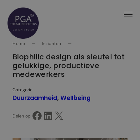
Spring
naar
inhoud
Home
—
Inzichten
—
Biophilic design als sleutel tot
gelukkige, productieve
medewerkers
Categorie
Duurzaamheid
, 
Wellbeing
Delen op Facebook
Delen op LinkedIn
Delen op X
Delen op: