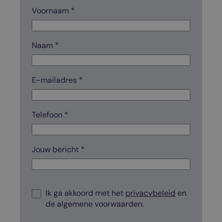
Voornaam *
Naam *
E-mailadres *
Telefoon *
Jouw bericht *
P
r
Ik ga akkoord met het
privacybeleid
en
i
de algemene voorwaarden.
v
a