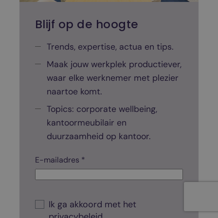
Blijf op de hoogte
Trends, expertise, actua en tips.
Maak jouw werkplek productiever,
waar elke werknemer met plezier
naartoe komt.
Topics: corporate wellbeing,
kantoormeubilair en
duurzaamheid op kantoor.
E-mailadres *
C
h
e
c
k
C
b
h
Ik ga akkoord met het
o
e
privacybeleid
.
x