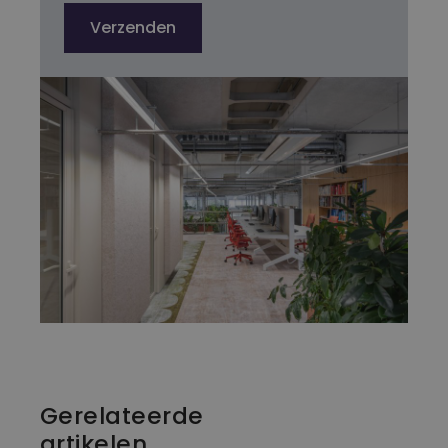
c
Verzenden
y
Gerelateerde
artikelen