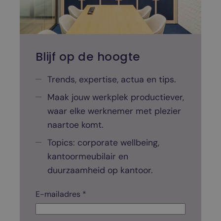
o
o
r
i
n
Blijf op de hoogte
r
i
Trends, expertise, actua en tips.
c
Maak jouw werkplek productiever,
h
waar elke werknemer met plezier
t
naartoe komt.
i
n
Topics: corporate wellbeing,
g
kantoormeubilair en
g
duurzaamheid op kantoor.
e
m
C
E-mailadres *
i
h
e
d
c