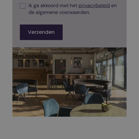
r
Ik ga akkoord met het
privacybeleid
en
i
de algemene voorwaarden.
v
a
c
Verzenden
y