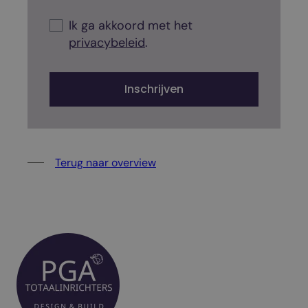
d
k
C
b
e
h
Ik ga akkoord met het
o
e
l
privacybeleid
.
x
c
*
d
k
*
?
b
Inschrijven
o
x
Terug naar overview