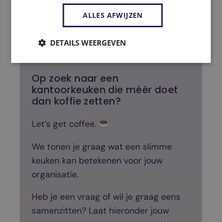
ALLES AFWIJZEN
DETAILS WEERGEVEN
Op zoek naar een
kantoorkeuken die méér doet
dan koffie zetten?
Let’s get coffee.
We tonen je graag wat een slimme
keuken kan betekenen voor jouw
organisatie.
Heb je een vraag of wil je graag eens
samenzitten? Laat hieronder jouw