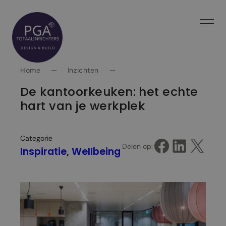
Spring
naar
inhoud
Home
—
Inzichten
—
De kantoorkeuken: het echte
hart van je werkplek
Categorie
Delen op Facebook
Delen op LinkedIn
Delen op X
Delen op:
Inspiratie
, 
Wellbeing