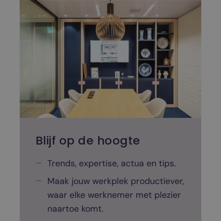
e
e
n
k
a
n
t
o
o
r
i
n
Blijf op de hoogte
r
i
Trends, expertise, actua en tips.
c
Maak jouw werkplek productiever,
h
waar elke werknemer met plezier
t
naartoe komt.
i