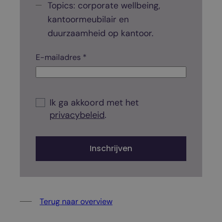
n
Topics: corporate wellbeing,
g
kantoormeubilair en
g
duurzaamheid op kantoor.
e
m
E-mailadres *
*
i
C
h
d
e
d
c
C
k
e
h
Ik ga akkoord met het
b
e
l
privacybeleid
.
o
c
x
d
k
*
?
b
Inschrijven
o
x
Terug naar overview