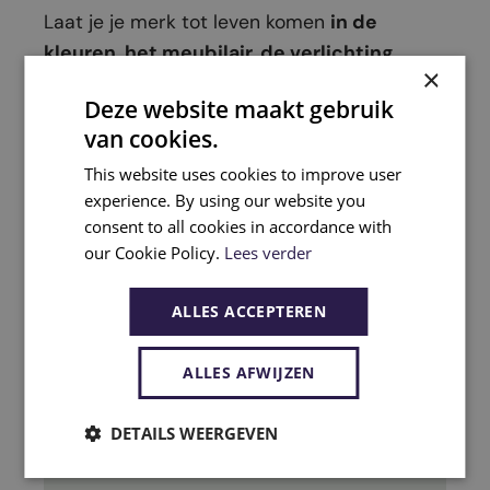
Laat je je merk tot leven komen
in de
kleuren, het meubilair, de verlichting,
×
accessoires – je volledige
Deze website maakt gebruik
kantoorinrichting dus
– dan ontdekken
van cookies.
sollicitanten meteen of hun persoonlijkheid
This website uses cookies to improve user
aansluit bij je bedrijf.
experience. By using our website you
consent to all cookies in accordance with
Wil je echt uitblinken in de war for talent?
our Cookie Policy.
Lees verder
Dan is
een rondleiding voor je
sollicitanten
een goed idee. Zo zien ze niet
ALLES ACCEPTEREN
alleen het onthaal of een vergaderruimte,
maar laat je hen direct proeven van de
ALLES AFWIJZEN
‘merk-waardige’ bedrijfssfeer.
DETAILS WEERGEVEN