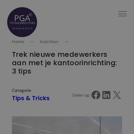
Spring
naar
inhoud
Home
—
Inzichten
—
Trek nieuwe medewerkers
aan met je kantoorinrichting:
3 tips
Categorie
Delen op Facebook
Delen op LinkedIn
Delen op X
Delen op:
Tips & Tricks