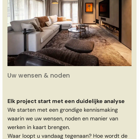
Co
Uw wensen & noden
Va
Op
Elk project start met een duidelijke analyse
na
We starten met een grondige kennismaking
we
waarin we uw wensen, noden en manier van
sf
werken in kaart brengen.
Met
Waar loopt u vandaag tegenaan? Hoe wordt de
va