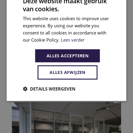
Deze website maakt gebruik
De inrichting draagt bij aan de identiteit van
van cookies.
de coworkingruimte.
This website uses cookies to improve user
Kleuren, materialen en accenten versterken
experience. By using our website you
de sfeer en zorgen voor een herkenbare
consent to all cookies in accordance with
omgeving die aansluit bij de doelgroep en
our Cookie Policy.
Lees verder
community.
ALLES ACCEPTEREN
Lees ook:
Waarom workspace branding de
moeite waard is
ALLES AFWIJZEN
DETAILS WEERGEVEN