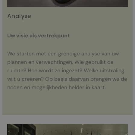
Analyse
O
Uw visie als vertrekpunt
Va
We starten met een grondige analyse van uw
On
plannen en verwachtingen. Wie gebruikt de
fl
ruimte? Hoe wordt ze ingezet? Welke uitstraling
co
wilt u creëren? Op basis daarvan brengen we de
te
noden en mogelijkheden helder in kaart.
pra